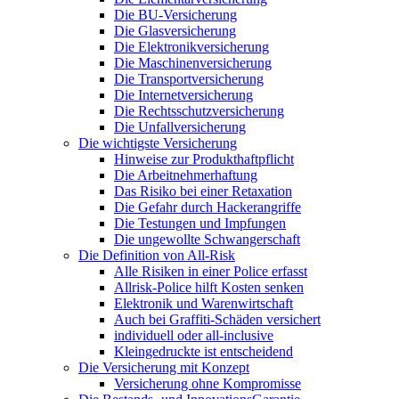
Die BU-Versicherung
Die Glasversicherung
Die Elektronikversicherung
Die Maschinenversicherung
Die Transportversicherung
Die Internetversicherung
Die Rechtsschutzversicherung
Die Unfallversicherung
Die wichtigste Versicherung
Hinweise zur Produkthaftpflicht
Die Arbeitnehmerhaftung
Das Risiko bei einer Retaxation
Die Gefahr durch Hackerangriffe
Die Testungen und Impfungen
Die ungewollte Schwangerschaft
Die Definition von All-Risk
Alle Risiken in einer Police erfasst
Allrisk-Police hilft Kosten senken
Elektronik und Warenwirtschaft
Auch bei Graffiti-Schäden versichert
individuell oder all-inclusive
Kleingedruckte ist entscheidend
Die Versicherung mit Konzept
Versicherung ohne Kompromisse