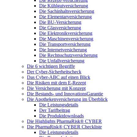
Die Rezept-Versicherung
Die Kühlgutversicherung
Die Sachinhaltsversicherung
Die Elementarversicherung
Die BU-Versicherung
Die Glasversicherung
Die Elektronikversicherung
Die Maschinenversicherung
Die Transportversicherung
Die Internetversicherung
Die Rechtsschutzversicherung
Die Unfallversicherung
Die 6 wichtigen Begriffe
Der Cyber-Sicher­heits­check
Das Cyber-ABC auf einen Blick
Die Risiken mit dem E-Rezept
Die Versicherung mit Konzept
Die Bestands- und InnovationsGarantie
Die Apothekenversicherung im Überblick
Die Leistungsdetails
Der Tarifbeitrag
Die Produktdownloads
Die Highlights PharmaRisk® CYBER
Die PharmaRisk® CYBER Checkliste
Die Leistungsdetails