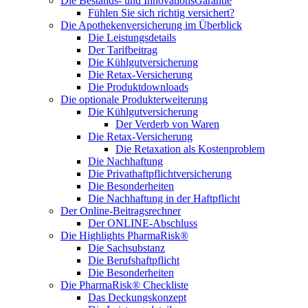
Die Bestands- und InnovationsGarantie
Fühlen Sie sich richtig versichert?
Die Apothekenversicherung im Überblick
Die Leistungsdetails
Der Tarifbeitrag
Die Kühlgutversicherung
Die Retax-Versicherung
Die Produktdownloads
Die optionale Produkterweiterung
Die Kühlgutversicherung
Der Verderb von Waren
Die Retax-Versicherung
Die Retaxation als Kostenproblem
Die Nachhaftung
Die Privathaftpflichtversicherung
Die Besonderheiten
Die Nachhaftung in der Haftpflicht
Der Online-Beitragsrechner
Der ONLINE-Abschluss
Die Highlights PharmaRisk®
Die Sachsubstanz
Die Berufshaftpflicht
Die Besonderheiten
Die PharmaRisk® Checkliste
Das Deckungskonzept