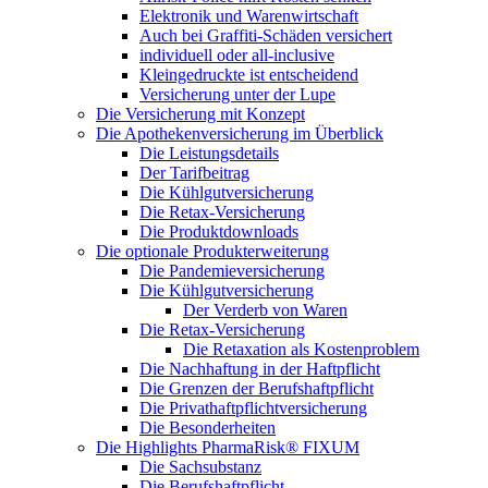
Elektronik und Warenwirtschaft
Auch bei Graffiti-Schäden versichert
individuell oder all-inclusive
Kleingedruckte ist entscheidend
Versicherung unter der Lupe
Die Versicherung mit Konzept
Die Apothekenversicherung im Überblick
Die Leistungsdetails
Der Tarifbeitrag
Die Kühlgutversicherung
Die Retax-Versicherung
Die Produktdownloads
Die optionale Produkterweiterung
Die Pandemieversicherung
Die Kühlgutversicherung
Der Verderb von Waren
Die Retax-Versicherung
Die Retaxation als Kostenproblem
Die Nachhaftung in der Haftpflicht
Die Grenzen der Berufshaftpflicht
Die Privathaftpflichtversicherung
Die Besonderheiten
Die Highlights PharmaRisk® FIXUM
Die Sachsubstanz
Die Berufshaftpflicht